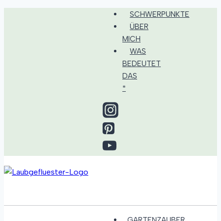
Zum
SCHWERPUNKTE
Inhalt
ÜBER
springen
MICH
WAS
BEDEUTET
DAS
*
GARTENZAUBER