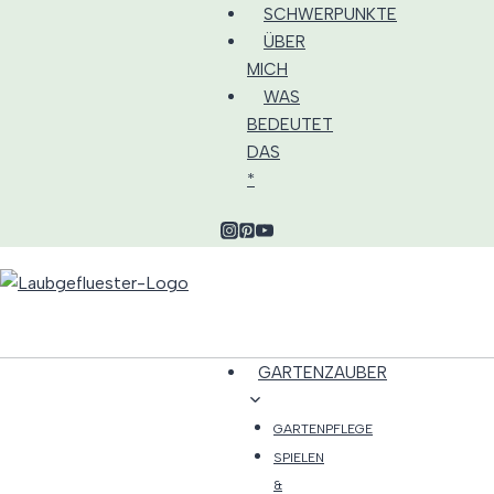
Zum
SCHWERPUNKTE
Inhalt
ÜBER
springen
MICH
WAS
BEDEUTET
DAS
*
GARTENZAUBER
GARTENPFLEGE
SPIELEN
&