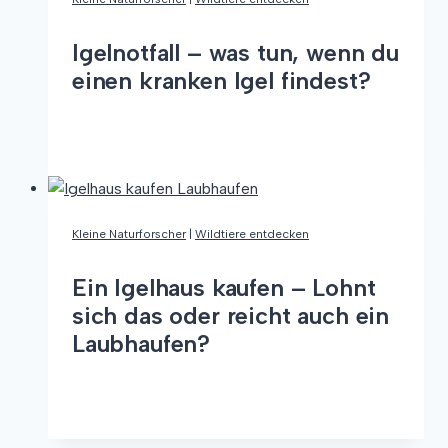
überraschende
Speiseplan
Igelnotfall – was tun, wenn du
der
einen kranken Igel findest?
Igel
Igelnotfall
Weiterlesen
–
was
tun,
wenn
Kleine Naturforscher
|
Wildtiere entdecken
du
einen
Ein Igelhaus kaufen – Lohnt
kranken
sich das oder reicht auch ein
Igel
Laubhaufen?
findest?
Ein
Weiterlesen
Igelhaus
kaufen