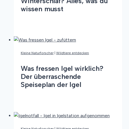
Winterschlaf? Alles, was du
wissen musst
Wann
Weiterlesen
gehen
Igel
in
den
Kleine Naturforscher
|
Wildtiere entdecken
Winterschlaf?
Alles,
Was fressen Igel wirklich?
was
Der überraschende
du
Speiseplan der Igel
wissen
musst
Was
Weiterlesen
fressen
Igel
wirklich?
Der
Kleine Naturforscher
|
Wildtiere entdecken