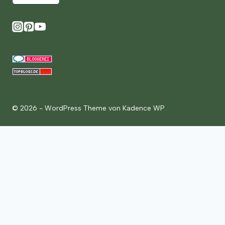
© 2026 - WordPress Theme von
Kadence WP
Gartenzauber
Gartenpflege
Spielen & Entdecken
Ernte & Verarbeitung
Kräuterwelt
Kräuterküche
Pflanzenportraits