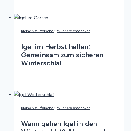
faszinierenden
Tiere
im
Wald:
Kleine Naturforscher
|
Wildtiere entdecken
Entdecke
die
Igel im Herbst helfen:
Vielfalt
Gemeinsam zum sicheren
der
Winterschlaf
Waldbewohner
Igel
Weiterlesen
im
Herbst
helfen:
Gemeinsam
Kleine Naturforscher
|
Wildtiere entdecken
zum
sicheren
Wann gehen Igel in den
Winterschlaf