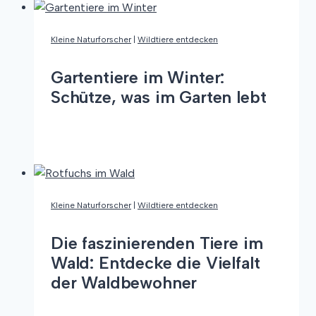
selber
machen
Kleine Naturforscher
|
Wildtiere entdecken
Gartentiere im Winter:
Schütze, was im Garten lebt
Gartentiere
Weiterlesen
im
Winter:
Schütze,
was
Kleine Naturforscher
|
Wildtiere entdecken
im
Garten
Die faszinierenden Tiere im
lebt
Wald: Entdecke die Vielfalt
der Waldbewohner
Die
Weiterlesen