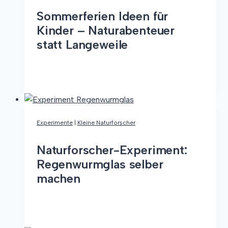
Sommerferien Ideen für
Kinder – Naturabenteuer
statt Langeweile
Sommerferien
Weiterlesen
Ideen
für
Kinder
–
Experimente
|
Kleine Naturforscher
Naturabenteuer
statt
Naturforscher-Experiment:
Langeweile
Regenwurmglas selber
machen
Naturforscher-
Weiterlesen
Experiment:
Regenwurmglas