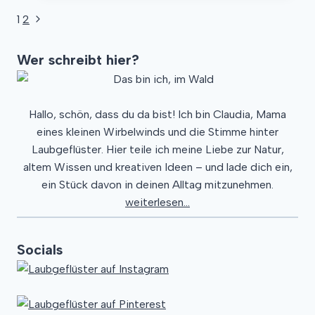
–
Nächste
1
2
Seitennavigation
Lohnt
Seite
sich
Wer schreibt hier?
das
oder
reicht
Hallo, schön, dass du da bist! Ich bin Claudia, Mama
auch
eines kleinen Wirbelwinds und die Stimme hinter
ein
Laubgeflüster. Hier teile ich meine Liebe zur Natur,
Laubhaufen?
altem Wissen und kreativen Ideen – und lade dich ein,
ein Stück davon in deinen Alltag mitzunehmen.
weiterlesen...
Socials