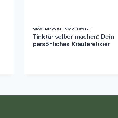
KRÄUTERKÜCHE
|
KRÄUTERWELT
Tinktur selber machen: Dein
persönliches Kräuterelixier
TINKTUR
WEITERLESEN
SELBER
MACHEN:
DEIN
PERSÖNLICHES
KRÄUTERELIXIER