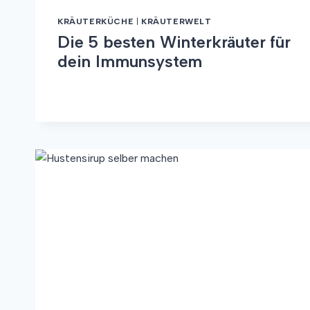
KRÄUTERKÜCHE
|
KRÄUTERWELT
Die 5 besten Winterkräuter für
dein Immunsystem
DIE
WEITERLESEN
5
BESTEN
WINTERKRÄUTER
FÜR
DEIN
IMMUNSYSTEM