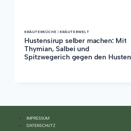
KRÄUTERKÜCHE
|
KRÄUTERWELT
Hustensirup selber machen: Mit
Thymian, Salbei und
Spitzwegerich gegen den Husten
HUSTENSIRUP
WEITERLESEN
SELBER
MACHEN:
MIT
THYMIAN,
SALBEI
UND
SPITZWEGERICH
GEGEN
IMPRESSUM
DEN
DATENSCHUTZ
HUSTEN