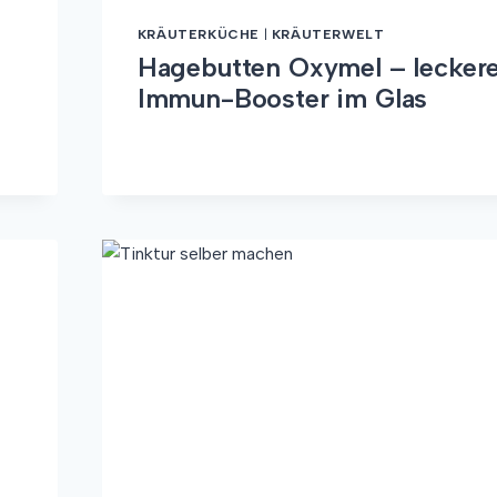
KRÄUTERKÜCHE
|
KRÄUTERWELT
Hagebutten Oxymel – lecker
Immun-Booster im Glas
HAGEBUTTEN
WEITERLESEN
OXYMEL
–
LECKERER
IMMUN-
BOOSTER
IM
GLAS