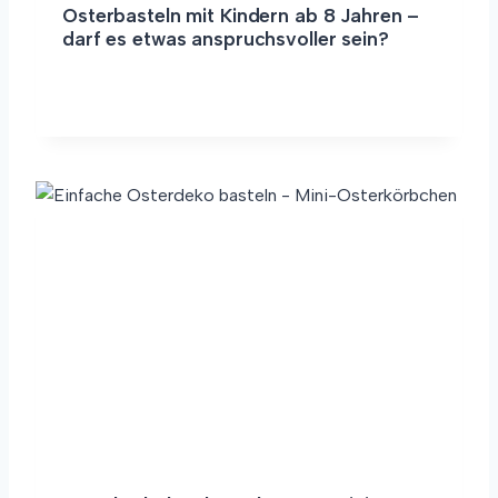
Osterbasteln mit Kindern ab 8 Jahren –
darf es etwas anspruchsvoller sein?
O
WEITERLESEN
S
T
E
R
B
A
S
T
E
L
N
M
I
T
K
I
N
D