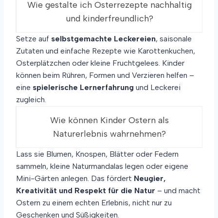
Wie gestalte ich Osterrezepte nachhaltig
O
und kinderfreundlich?
S
T
E
Setze auf
selbstgemachte Leckereien
, saisonale
R
Zutaten und einfache Rezepte wie Karottenkuchen,
T
Osterplätzchen oder kleine Fruchtgelees. Kinder
A
können beim Rühren, Formen und Verzieren helfen –
G
E
eine
spielerische Lernerfahrung
und Leckerei
zugleich.
Wie können Kinder Ostern als
Naturerlebnis wahrnehmen?
Lass sie Blumen, Knospen, Blätter oder Federn
sammeln, kleine Naturmandalas legen oder eigene
Mini-Gärten anlegen. Das fördert
Neugier,
Kreativität und Respekt für die Natur
– und macht
Ostern zu einem echten Erlebnis, nicht nur zu
Geschenken und Süßigkeiten.