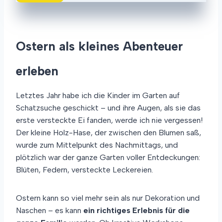
E
D
N
U
K
N
E
G
Ostern als kleines Abenteuer
M
I
I
F
T
T
erleben
S
I
E
G
Letztes Jahr habe ich die Kinder im Garten auf
L
B
Schatzsuche geschickt – und ihre Augen, als sie das
S
erste versteckte Ei fanden, werde ich nie vergessen!
T
Der kleine Holz-Hase, der zwischen den Blumen saß,
G
wurde zum Mittelpunkt des Nachmittags, und
E
M
plötzlich war der ganze Garten voller Entdeckungen:
A
Blüten, Federn, versteckte Leckereien.
C
H
T
Ostern kann so viel mehr sein als nur Dekoration und
E
Naschen – es kann
ein richtiges Erlebnis für die
M