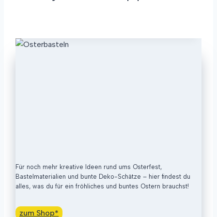
U
E
N
R
N
WEITERLESEN
A
F
B
C
A
A
H
R
S
H
B
T
A
E
E
L
–
L
T
B
N
I
U
G
N
E
T
O
,
S
K
T
R
E
E
R
A
Für noch mehr kreative Ideen rund ums Osterfest,
G
T
Bastelmaterialien und bunte Deko-Schätze – hier findest du
E
I
alles, was du für ein fröhliches und buntes Ostern brauchst!
S
V
C
U
zum Shop*
H
N