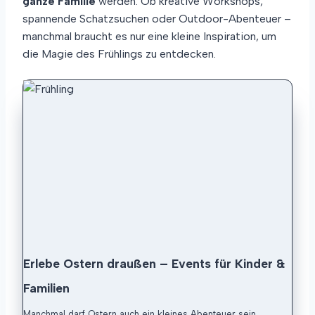
ganze Familie
werden. Ob kreative Workshops,
S
A
spannende Schatzsuchen oder Outdoor-Abenteuer –
M
manchmal braucht es nur eine kleine Inspiration, um
E
die Magie des Frühlings zu entdecken.
N
P
A
P
I
E
R
Erlebe Ostern draußen – Events für Kinder &
Familien
Manchmal darf Ostern auch ein kleines Abenteuer sein.