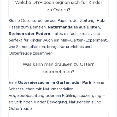
N
Welche DIY-Ideen eignen sich für Kinder
F
zu Ostern?
A
C
Kleine Osterkörbchen aus Papier oder Zeitung, Holz-
H
Hasen zum Bemalen,
Naturmandalas aus Blüten,
E
I
Steinen oder Federn
– alles einfach, kreativ und
D
perfekt für Kinder. Auch ein Mini-Garten-Experiment,
E
wie Samen pflanzen, bringt Naturerlebnis und
E
Osterfreude zusammen.
N
F
Was kann man draußen zu Ostern
Ü
R
unternehmen?
F
R
Eine
Ostereiersuche im Garten oder Park
, kleine
Ö
Schatzsuchen mit Naturmaterialien,
H
Vogelbeobachtung oder ein Frühlingsspaziergang –
L
I
so verbinden Kinder Bewegung, Naturerlebnis und
C
Osterfreude.
H
E