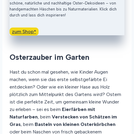
schöne, natürliche und nachhaltige Oster-Dekoideen – von
S
O
handgemachten Häschen bis zu Naturmaterialien. Klick dich
T
R
durch und lass dich inspirieren!
E
O
L
L
N
L
zum Shop*
–
E
F
N
R
(
Ü
U
Osterzauber im Garten
H
P
L
C
Hast du schon mal gesehen, wie Kinder Augen
I
Y
N
C
machen, wenn sie das erste selbstgefärbte Ei
G
L
entdecken? Oder wie ein kleiner Hase aus Holz
A
I
plötzlich zum Mittelpunkt des Gartens wird? Ostern
U
N
ist die perfekte Zeit, um gemeinsam kleine Wunder
F
G
D
-
zu erleben – sei es beim
Eierfärben mit
E
I
Naturfarben
, beim
Verstecken von Schätzen im
M
D
Gras
, beim
Basteln von kleinen Osterkörbchen
T
E
oder beim Naschen von frisch gebackenem
I
E