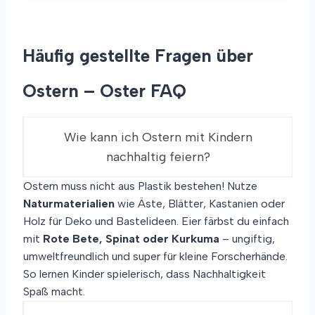
E
R
R
M
B
A
Häufig gestellte Fragen über
A
C
S
H
T
E
Ostern – Oster FAQ
E
N
L
N
Wie kann ich Ostern mit Kindern
M
I
nachhaltig feiern?
T
K
Ostern muss nicht aus Plastik bestehen! Nutze
I
Naturmaterialien
wie Äste, Blätter, Kastanien oder
N
D
Holz für Deko und Bastelideen. Eier färbst du einfach
E
mit
Rote Bete, Spinat oder Kurkuma
– ungiftig,
R
umweltfreundlich und super für kleine Forscherhände.
N
So lernen Kinder spielerisch, dass Nachhaltigkeit
–
E
Spaß macht.
I