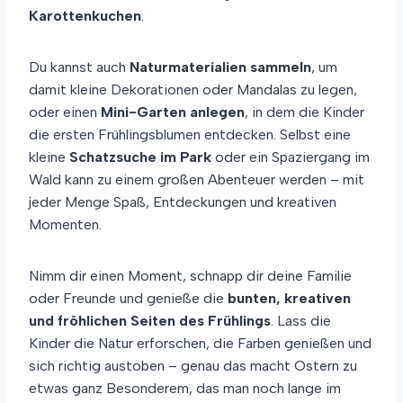
S
F
Karottenkuchen
.
C
Ü
H
R
K
Du kannst auch
Naturmaterialien sammeln
, um
I
damit kleine Dekorationen oder Mandalas zu legen,
N
oder einen
Mini-Garten anlegen
, in dem die Kinder
D
die ersten Frühlingsblumen entdecken. Selbst eine
E
R
kleine
Schatzsuche im Park
oder ein Spaziergang im
)
Wald kann zu einem großen Abenteuer werden – mit
jeder Menge Spaß, Entdeckungen und kreativen
Momenten.
Nimm dir einen Moment, schnapp dir deine Familie
oder Freunde und genieße die
bunten, kreativen
und fröhlichen Seiten des Frühlings
. Lass die
Kinder die Natur erforschen, die Farben genießen und
sich richtig austoben – genau das macht Ostern zu
etwas ganz Besonderem, das man noch lange im