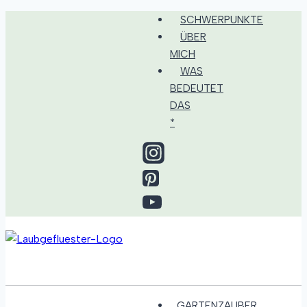
Zum
SCHWERPUNKTE
Inhalt
ÜBER
springen
MICH
WAS
BEDEUTET
DAS
*
GARTENZAUBER