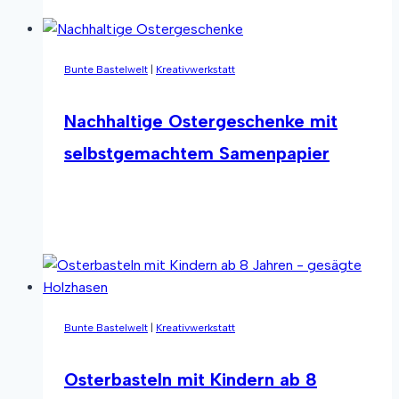
Kreative
Bastelidee
mit
Bunte Bastelwelt
|
Kreativwerkstatt
Naturmaterialien
Nachhaltige Ostergeschenke mit
selbstgemachtem Samenpapier
Nachhaltige
Weiterlesen
Ostergeschenke
mit
selbstgemachtem
Samenpapier
Bunte Bastelwelt
|
Kreativwerkstatt
Osterbasteln mit Kindern ab 8