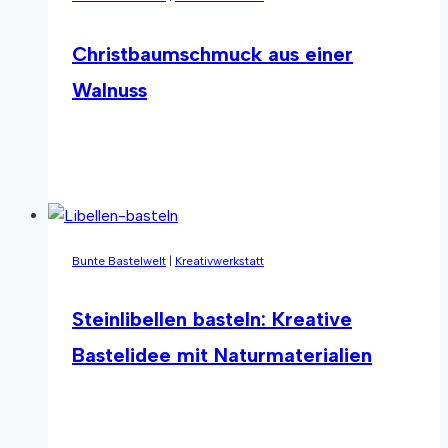
Christbaumschmuck aus einer
Walnuss
Christbaumschmuck
Weiterlesen
aus
einer
Walnuss
Bunte Bastelwelt
|
Kreativwerkstatt
Steinlibellen basteln: Kreative
Bastelidee mit Naturmaterialien
Steinlibellen
Weiterlesen
basteln: