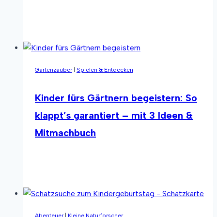
Aktivitäten
Weiterlesen
Adventskalender
für
Kinder
–
Gartenzauber
|
Spielen & Entdecken
24
Tage
voller
Kinder fürs Gärtnern begeistern: So
Spaß
klappt’s garantiert – mit 3 Ideen &
Mitmachbuch
Kinder
Weiterlesen
fürs
Gärtnern
begeistern:
So
Abenteuer
|
Kleine Naturforscher