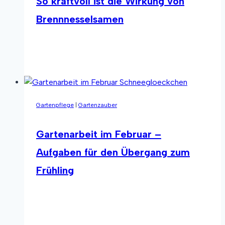
So kraftvoll ist die Wirkung von
Brennnesselsamen
So
Weiterlesen
kraftvoll
ist
die
Wirkung
Gartenpflege
|
Gartenzauber
von
Brennnesselsamen
Gartenarbeit im Februar –
Aufgaben für den Übergang zum
Frühling
Gartenarbeit
Weiterlesen
im
Februar