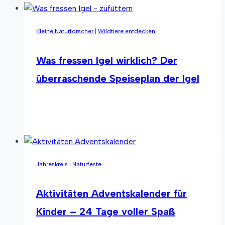
–
Aufgaben
Kleine Naturforscher
|
Wildtiere entdecken
für
den
Übergang
Was fressen Igel wirklich? Der
zum
überraschende Speiseplan der Igel
Frühling
Was
Weiterlesen
fressen
Igel
wirklich?
Der
Jahreskreis
|
Naturfeste
überraschende
Speiseplan
der
Aktivitäten Adventskalender für
Igel
Kinder – 24 Tage voller Spaß