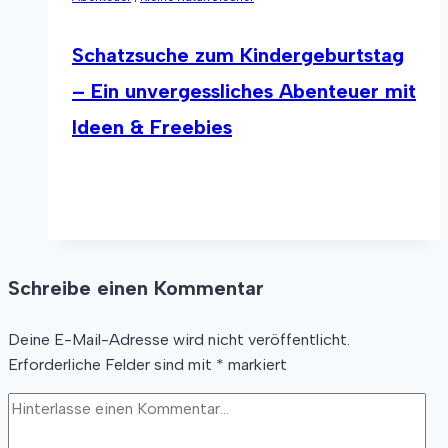
klappt’s
garantiert
–
Schatzsuche zum Kindergeburtstag
mit
– Ein unvergessliches Abenteuer mit
3
Ideen & Freebies
Ideen
&
Mitmachbuch
Schatzsuche
Weiterlesen
zum
Kindergeburtstag
–
Ein
Schreibe einen Kommentar
unvergessliches
Abenteuer
Deine E-Mail-Adresse wird nicht veröffentlicht.
mit
Erforderliche Felder sind mit
*
markiert
Ideen
&
Freebies