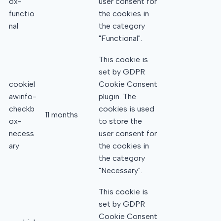
ox-
user consent for
functio
the cookies in
nal
the category
"Functional".
This cookie is
set by GDPR
cookiel
Cookie Consent
awinfo-
plugin. The
checkb
cookies is used
11 months
ox-
to store the
necess
user consent for
ary
the cookies in
the category
"Necessary".
This cookie is
set by GDPR
Cookie Consent