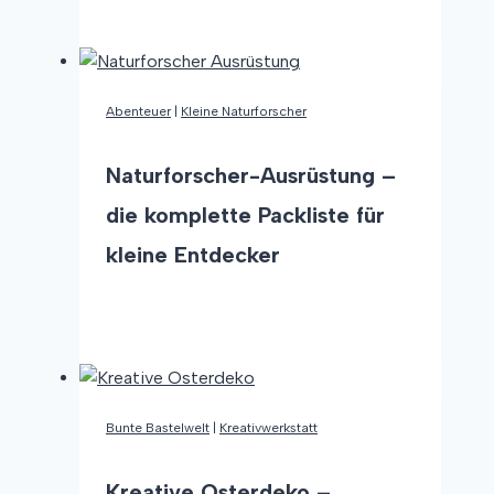
Kraft
der
Räucherstoffe
Abenteuer
|
Kleine Naturforscher
Naturforscher-Ausrüstung –
die komplette Packliste für
kleine Entdecker
Naturforscher-
Weiterlesen
Ausrüstung
–
die
komplette
Bunte Bastelwelt
|
Kreativwerkstatt
Packliste
für
Kreative Osterdeko –