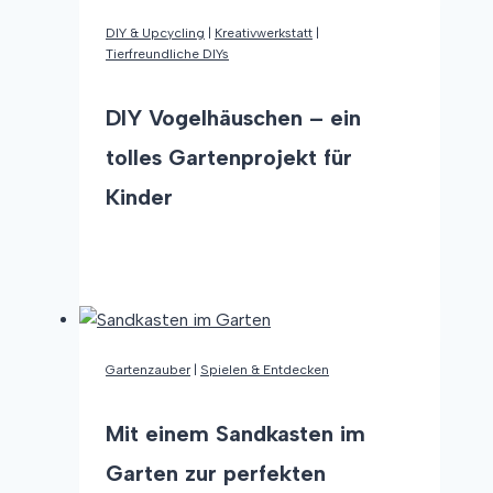
Spielspaß
DIY & Upcycling
|
Kreativwerkstatt
|
im
Tierfreundliche DIYs
Garten
DIY Vogelhäuschen – ein
tolles Gartenprojekt für
Kinder
DIY
Weiterlesen
Vogelhäuschen
–
ein
tolles
Gartenzauber
|
Spielen & Entdecken
Gartenprojekt
für
Mit einem Sandkasten im
Kinder
Garten zur perfekten