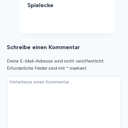
Spielecke
Mit
Weiterlesen
einem
Sandkasten
im
Schreibe einen Kommentar
Garten
zur
Deine E-Mail-Adresse wird nicht veröffentlicht.
perfekten
Erforderliche Felder sind mit
Spielecke
*
markiert