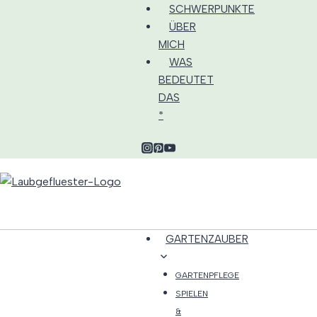
Zum
SCHWERPUNKTE
Inhalt
ÜBER
springen
MICH
WAS
BEDEUTET
DAS
*
GARTENZAUBER
GARTENPFLEGE
SPIELEN
&