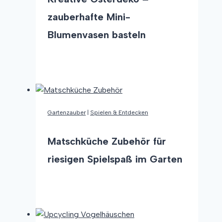
kleine
Entdecker
zauberhafte Mini-
Blumenvasen basteln
Kreative
Weiterlesen
Osterdeko
–
zauberhafte
Mini-
Gartenzauber
|
Spielen & Entdecken
Blumenvasen
basteln
Matschküche Zubehör für
riesigen Spielspaß im Garten
Matschküche
Weiterlesen
Zubehör
für
riesigen